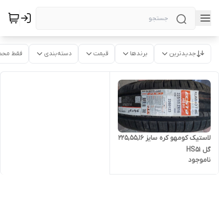
جدیدترین
برندها
قیمت
دسته‌بندی
فقط محص
لاستیک کومهو کره سایز 225,55,16
گل HS51
ناموجود