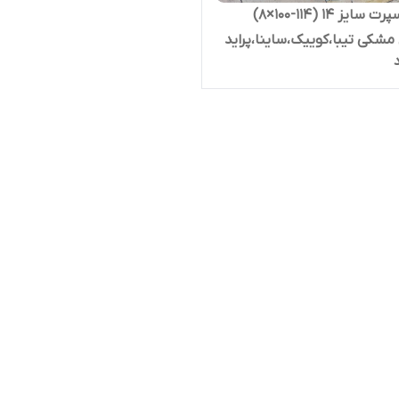
رینگ اسپرت سایز ۱۴ (۱۱۴-۱۰۰×۸)
مشکی تیبا،کوییک،ساینا،پراید