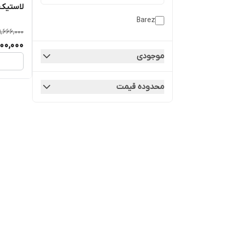
لاستیک سایز 5,65,13
Barez
9,666,000
00,000
موجودی
محدوده قیمت