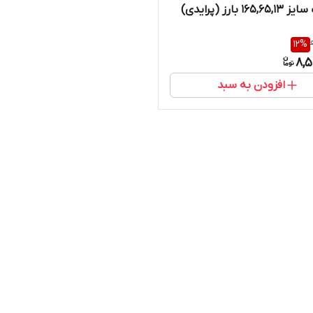
16 بارز (پرایدی)
12
%
8,5
افزودن به سبد