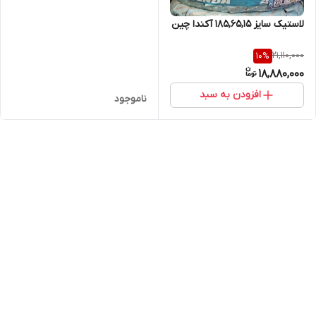
لاستیک سایز ۱۸۵,۶۵,۱۵ آکندا چین
21,110,000
10
%
18,880,000
افزودن به سبد
ناموجود