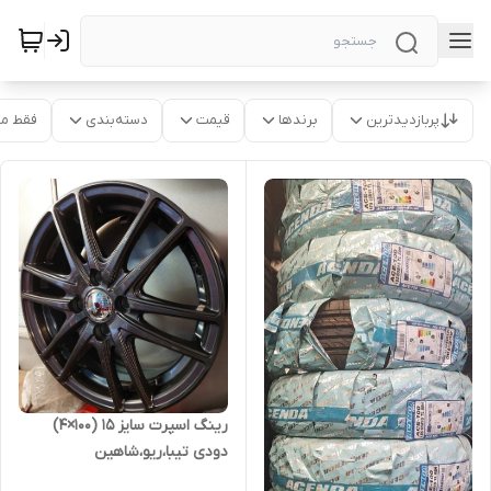
پربازدیدترین
برندها
قیمت
دسته‌بندی
فقط م
رینگ اسپرت سایز ۱۵ (۱۰۰×۴)
دودی تیبا،ریو،شاهین