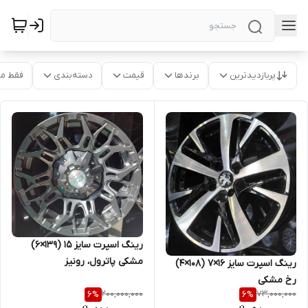
پربازدیدترین
برندها
قیمت
دسته‌بندی
فقط م
رینگ اسپرت سایز ۱۵ (۱۳۹×۶)
مشکی پاترول، رونیز
رینگ اسپرت سایز ۱۶×۷ (۱۰۸×۴)
رخ مشکی
200,000,000
73,000,000
6
%
6
%