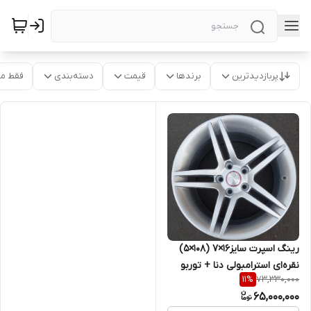
پربازدیدترین
برندها
قیمت
دسته‌بندی
فقط م
رینگ اسپرت سایز۱۶×۷ (۱۰۸×۵)
نقره‌ای استرامبولی دنا + توربو
73,330,000
11
%
65,000,000