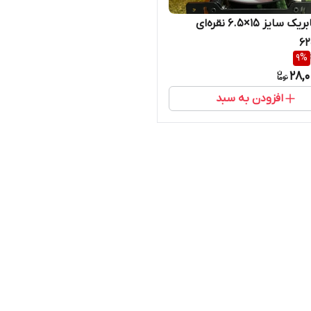
رینگ فابریک سایز ۱۵×۶.۵ نقره‌ای
9
%
28,
افزودن به سبد