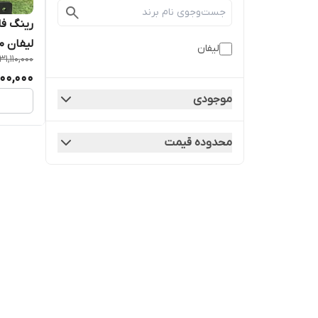
لیفان ۶۲۰
لیفان
31,110,000
000,000
موجودی
محدوده قیمت