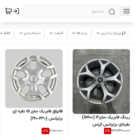
پربازدیدترین
برندها
قیمت
دسته‌بندی
فقط م
قالپاق فابریک سایز ۱۵ نقره ای
رینگ فابریک سایز۱۶ (۱۰۰×۵)
برلیانس (۲۳۰-۲۲۰)
نقره‌ای برلیانس کراس
7,110,000
73,330,000
8
%
11
%