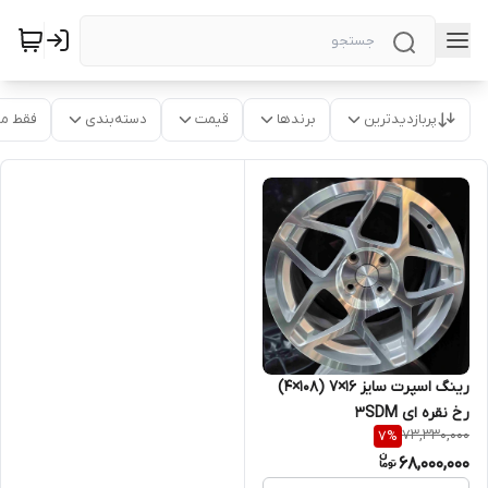
پربازدیدترین
برندها
قیمت
دسته‌بندی
فقط م
رینگ اسپرت سایز ۱۶×۷ (۱۰۸×۴)
رخ نقره ای 3SDM
73,330,000
7
%
68,000,000