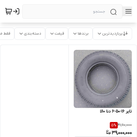
پربازدیدترین
برندها
قیمت
دسته‌بندی
فقط م
تایر ۱۶-۵۰-۶ دنا ۱۰لا
41,110,000
5
%
39,000,000