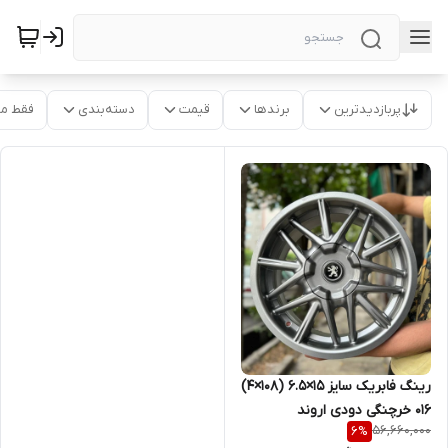
پربازدیدترین
برندها
قیمت
دسته‌بندی
فقط م
رینگ فابریک سایز ۱۵×۶.۵ (۱۰۸×۴)
۰۱۶ خرچنگی دودی اروند
56,660,000
6
%