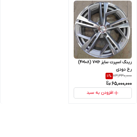
رینگ اسپرت سایز ۱۶×۷ (۱۰۸×۴)
رخ دودی
73,330,000
11
%
65,000,000
افزودن به سبد