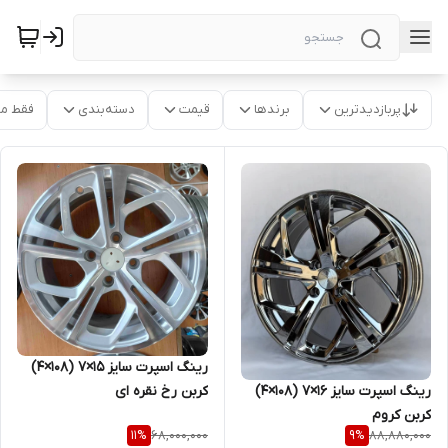
پربازدیدترین
برندها
قیمت
دسته‌بندی
فقط م
رینگ اسپرت سایز ۱۵×۷ (۱۰۸×۴)
کربن رخ نقره ای
رینگ اسپرت سایز ۱۶×۷ (۱۰۸×۴)
کربن کروم
68,000,000
88,880,000
11
%
9
%