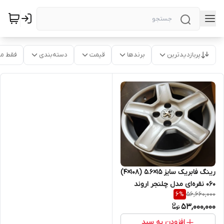
پربازدیدترین
برندها
قیمت
دسته‌بندی
فقط م
رینگ فابریک سایز ۱۵×۵.۶ (۱۰۸×۴)
۰۶۰ نقره‌ای مدل چلنجر اروند
56,660,000
6
%
CH060
53,000,000
افزودن به سبد