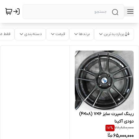
پربازدیدترین
برندها
قیمت
دسته‌بندی
فقط م
رینگ اسپرت سایز ۱۶×۷ (۱۰۸×۴)
دودی آکینا
78,880,000
17
%
65,000,000