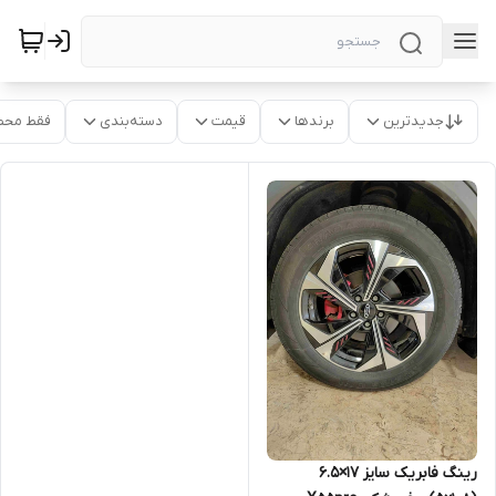
جدیدترین
برندها
قیمت
دسته‌بندی
فقط محص
رینگ فابریک سایز ۱۷×۶.۵