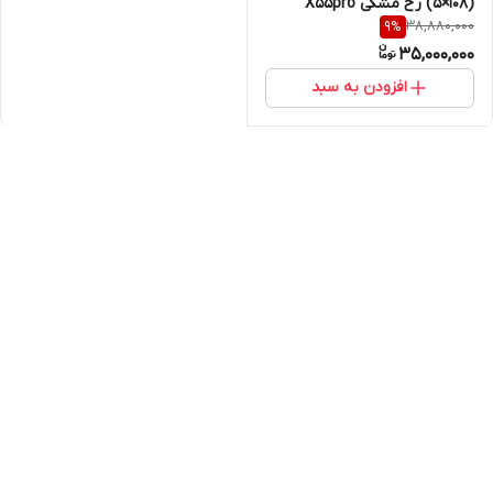
(۱۰۸×۵) رخ مشکی X55pro
38,880,000
9
%
35,000,000
افزودن به سبد