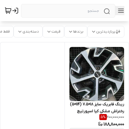
پربازدیدترین
برندها
قیمت
دسته‌بندی
فقط م
رینگ فابریک سایز ۱۸×۷.۵ (۱۱۴×۵)
رختراش مشکی کیا اسپورتیج
200,000,000
5
%
۲۰۲۵
188,800,000