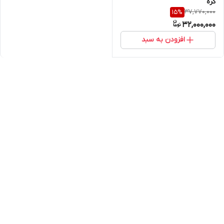
کره
37,770,000
15
%
32,000,000
افزودن به سبد