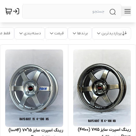
پربازدیدترین
برندها
قیمت
دسته‌بندی
فقط م
رینگ اسپرت سایز ۱۵‌‌×۷ (۱۰۰×۴)
رینگ اسپرت سایز ۱۵"×۷ (۴×۱۰۰)