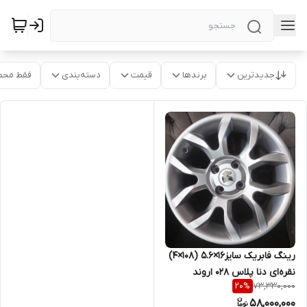
جدیدترین
برندها
قیمت
دسته‌بندی
فقط محص
رینگ فابریک سایز۱۶×۵.۶ (۱۰۸×۴)
نقره‌ای دنا پلاس ۰۲۸ اروند
73,330,000
20
%
58,000,000