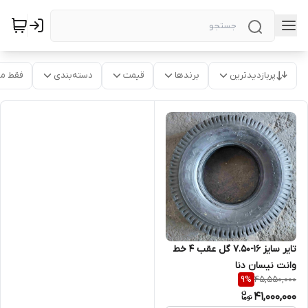
پربازدیدترین
برندها
قیمت
دسته‌بندی
فقط م
تایر سایز ۱۶-۷.۵۰ گل عقب ۴ خط
وانت نیسان دنا
45,550,000
9
%
41,000,000