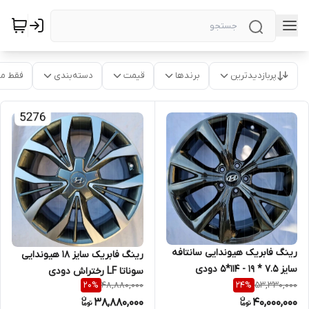
پربازدیدترین
برندها
قیمت
دسته‌بندی
فقط م
رینگ فابریک هیوندایی سانتافه
رینگ فابریک سایز ۱۸ هیوندایی
سایز ۷.۵ * ۱۹ - ۱۱۴*۵ دودی
سوناتا LF رختراش دودی
48,880,000
53,330,000
20
%
24
%
38,880,000
40,000,000