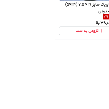
رینگ فابریک سایز ۱۹ × ۷.۵ (۱۱۴×۵)
 دودی
7
%
38,0
افزودن به سبد