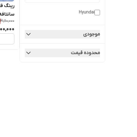
Hyundai
سانتافه
41,110,000
00,000
موجودی
محدوده قیمت