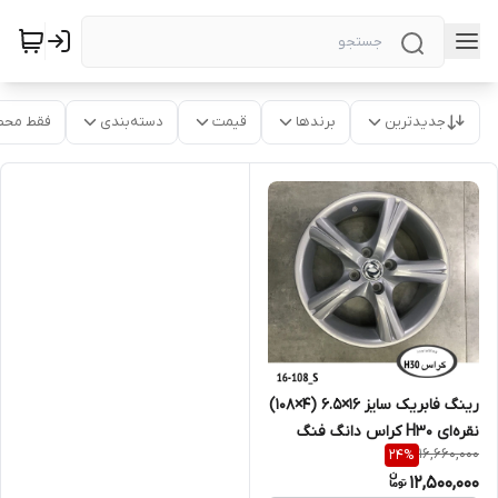
جدیدترین
برندها
قیمت
دسته‌بندی
فقط محص
رینگ فابریک سایز ۱۶×۶.۵ (۴×۱۰۸)
نقره‌ای H30 کراس دانگ فنگ
16,660,000
24
%
12,500,000