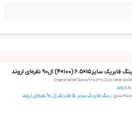
گ فابریک سایز۱۵×۶.۵ (۱۰۰×۴) ال۹۰ نقره‌ای اروند
Original wheel Size 15"×6.5 (4×100) L90 silver Arva
ند:
اروند
ته‌بندی
:
رینگ فابریک سایز ۱۵ فابریک ال ۹۰ نقره‌اي اروند