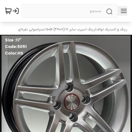
رینگ و لاستیک لواف
/
رینگ اسپرت سایز ۱۷ (۱۰۸×۴) 5051 استرامبولی نقره‌ای