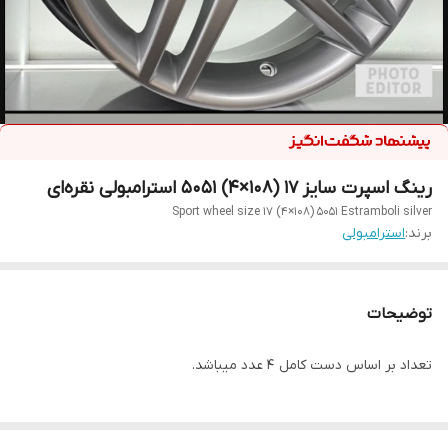
رینگ اسپرت سایز ۱۷ (۱۰۸×۴) 5051 استرامبولی نقره‌ای
Sport wheel size 17 (4×108) 5051 Estramboli silver
برند:
استرامبولی
توضیحات
تعداد بر اساس دست کامل ۴ عدد میباشد.