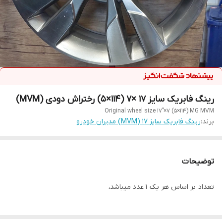
رینگ فابریک سایز ۱۷ ×۷ (۱۱۴×۵) رختراش دودی (MVM)
Original wheel size 17"×7 (5×114) MG MVM
برند:
رینگ فابریک سایز ۱۷ (MVM) مدیران خودرو
توضیحات
تعداد بر اساس هر یک ۱ عدد میباشد،