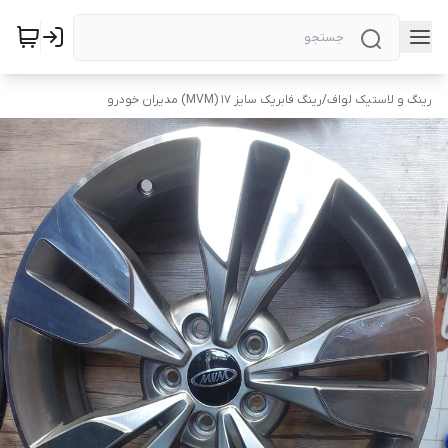
رینگ و لاستیک لواف
/
رینگ فابریک سایز ۱۷ (MVM) مدیران خودرو