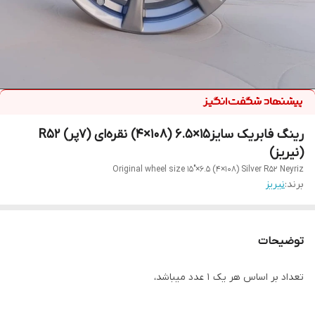
رینگ فابریک سایز۱۵×۶.۵ (۱۰۸×۴) نقره‌ای (۷پر) R۵۲
(نیریز)
Original wheel size 15"×6.5 (4×108) Silver R52 Neyriz
برند:
نیریز
توضیحات
تعداد بر اساس هر یک ۱ عدد میباشد،