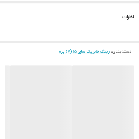
نظرات
دسته‌بندی
:
رینگ فابریک سایز ۱۵ (۷) پره