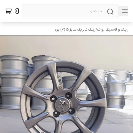
رینگ و لاستیک لواف
/
رینگ فابریک سایز ۱۵ (۷) پره