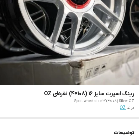
رینگ اسپرت سایز ۱۶ (۱۰۸×۴) نقره‌ای OZ
Sport wheel size 16"(4×108) Silver OZ
برند:
OZ
توضیحات