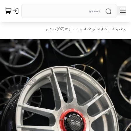
رینگ و لاستیک لواف
/
رینگ اسپرت سایز ۱۶ (OZ) نقره‌ای