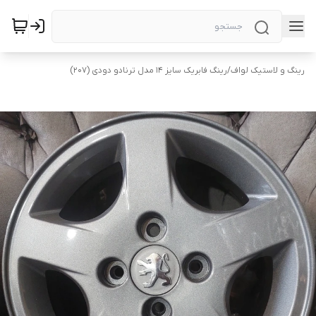
رینگ و لاستیک لواف
/
رینگ فابریک سایز ۱۴ مدل ترنادو دودی (۲۰۷)