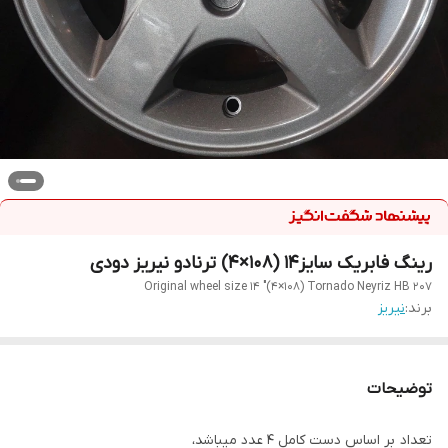
رینگ فابریک سایز۱۴ (۱۰۸×۴) ترنادو نیریز دودی
Original wheel size 14 "(4×108) Tornado Neyriz HB 207
برند:
نیریز
توضیحات
تعداد بر اساس دست کامل ۴ عدد میباشد،