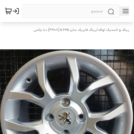
رینگ و لاستیک لواف
/
رینگ فابریک سایز ۱۵×۵.۶ (۱۰۸×۴) دنا پلاس