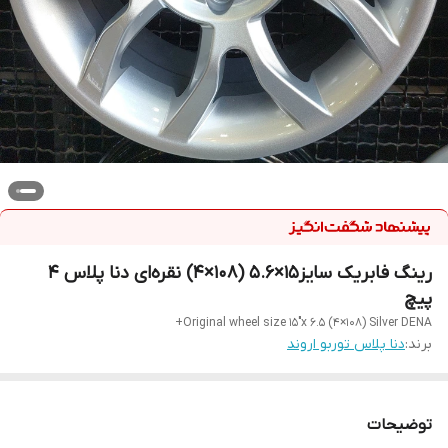
رینگ فابریک سایز۱۵×۵.۶ (۱۰۸×۴) نقره‌ای دنا پلاس ۴
پیچ
Original wheel size 15"x 6.5 (4×108) Silver DENA+
برند:
دنا پلاس توربو اروند
توضیحات