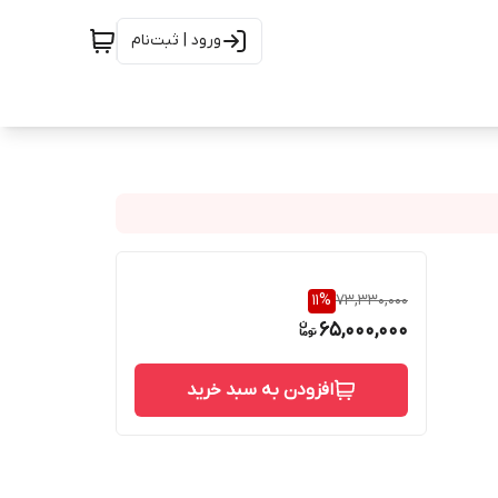
ورود | ثبت‌نام
11
%
73,330,000
65,000,000
افزودن به سبد خرید