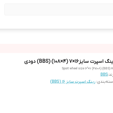
گ اسپرت سایز۱۶×۷ (۴×۱۰۸) (BBS) دودی
Sport wheel size 16"×۷ ‌(4x108) (BBS) 
ند:
BBS
ته‌بندی
:
رینگ اسپرت سایز ۱۶ (BBS)