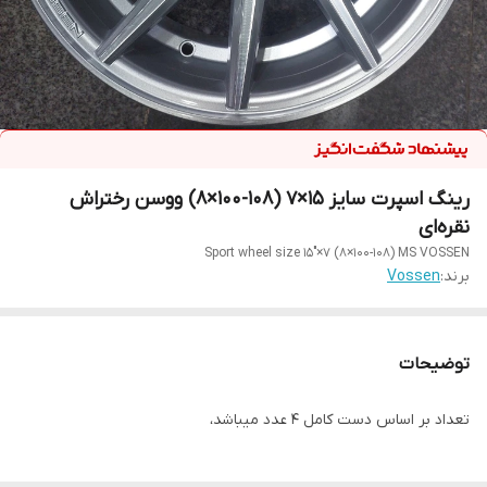
رینگ اسپرت سایز ۱۵×۷ (۱۰۸-۱۰۰×۸) ووسن رختراش
نقره‌ای
Sport wheel size 15"×7 (8×100-108) MS VOSSEN
برند:
Vossen
توضیحات
تعداد بر اساس دست کامل ۴ عدد میباشد،