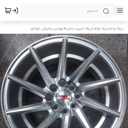
رینگ و لاستیک لواف
/
رینگ اسپرت سایز ۱۵ ووسن رختراش نقره‌ای