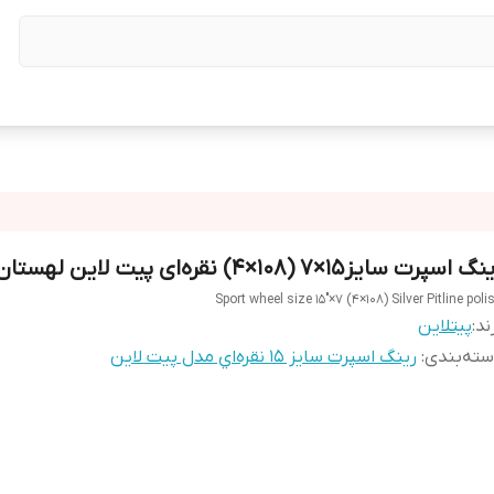
گ اسپرت سایز۱۵×۷ (۱۰۸×۴) نقره‌ای پیت لاین لهستان
Sport wheel size 15"×7 (4×108) Silver Pitline poli
ند:
پیتلاین
ته‌بندی
:
رینگ اسپرت سایز ۱۵ نقره‌اي مدل پیت لاین