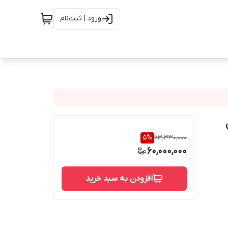
ورود | ثبت‌نام
5
%
63,330,000
60,000,000
افزودن به سبد خرید