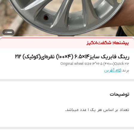
رینگ فابریک سایز۱۴×۶.۵ (۴×۱۰۰) نقره‌ای(کوئیک) ۲۱۲
Original wheel size 14"×6.5 (۴×۱۰۰)Quick 212
برند:
گام آفرین
توضیحات
تعداد بر اساس هر یک ۱ عدد میباشد،