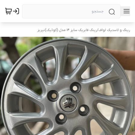
رینگ و لاستیک لواف
/
رینگ فابریک سایز ۱۴ مدل (کوئیک)نیریز