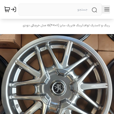
رینگ و لاستیک لواف
/
ربنگ فابریک سایز (۱۰۸×۴)۱۵ مدل خرچنگی دودی