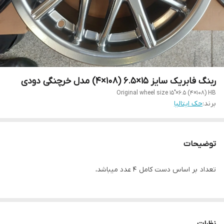
ربنگ فابریک سایز ۱۵×۶.۵ (۱۰۸×۴) مدل خرچنگی دودی
Original wheel size 15"×6.5 (4×108) HB
برند:
حک ایتالیا
توضیحات
تعداد بر اساس دست کامل ۴ عدد میباشد،