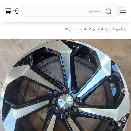
رینگ و لاستیک لواف
/
رینگ اسپرت سایز ۱۵