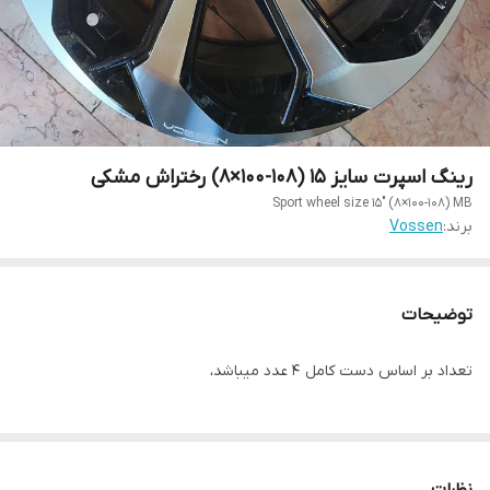
رینگ اسپرت سایز ۱۵ (۱۰۸-۱۰۰×۸) رختراش مشکی
Sport wheel size 15" (8×100-108) MB
برند:
Vossen
توضیحات
تعداد بر اساس دست کامل ۴ عدد میباشد،