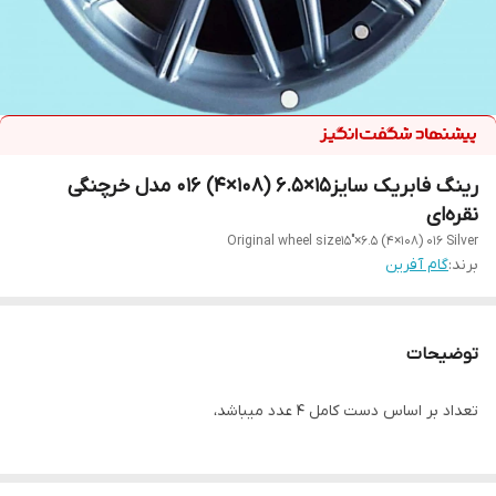
رینگ فابریک سایز۱۵×۶.۵ (۱۰۸×۴) ۰۱۶ مدل خرچنگی
نقره‌ای
Original wheel size15"×6.5 (4×108) 016 Silver
برند:
گام آفرین
توضیحات
تعداد بر اساس دست کامل ۴ عدد میباشد،