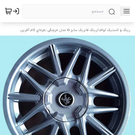
رینگ و لاستیک لواف
/
رینگ فابریک سایز ۱۵ مدل خرچنگی نقره‌اي گام آفرین