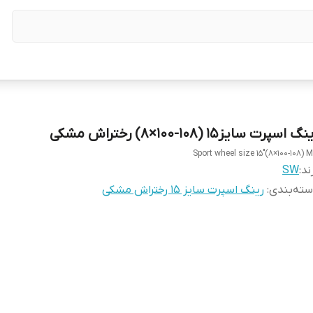
گ اسپرت سایز۱۵ (۱۰۸-۱۰۰×۸) رختراش مشکی
Sport wheel size 15"(8×100-108) 
ند:
SW
ته‌بندی
:
رینگ اسپرت سایز ۱۵ رختراش مشکی