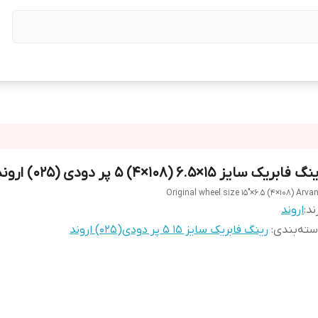
گ فابریک سایز ۱۵×۶.۵ (۱۰۸×۴) ۵ پر دودی (025) اروند
Original wheel size 15"×6.5 (4×108) Arva
ند:
اروند
ته‌بندی
:
رینگ فابریک سایز ۱5 ۵ پر دودی(025) اروند