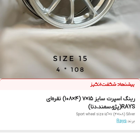
رینگ اسپرت سایز ۱۵×۷ (۴×۱۰۸) نقره‌ای
RAYS(پژو،سمند،دنا)
Sport wheel size 15"×7 (4×108) Silver
برند:
Rays