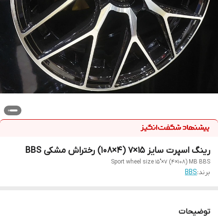
رینگ اسپرت سایز ۱۵×۷ (۴×۱۰۸) رختراش مشکی BBS
Sport wheel size 15"×7 (4×108) MB BBS
برند:
BBS
توضیحات