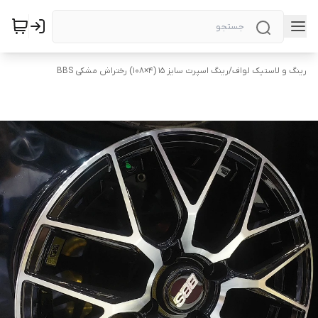
رینگ و لاستیک لواف
/
رینگ اسپرت سایز ۱۵ (۴×۱۰۸) رختراش مشکی BBS