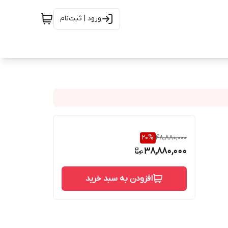
ورود | ثبت‌نام
20
%
48,880,000
38,880,000
افزودن به سبد خرید