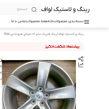
رینگ و لاستیک لواف
دسته‌بندی محصولات
خانه
همه محصولات
تماس با ما
رینگ و لاستیک لواف
/
رینگ فابریک سایز ۱۸ نقره‌اي هیوندایی IX55
رین
55
بر
دس