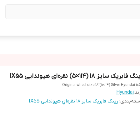
گ فابریک سایز ۱۸ (۱۱۴×۵) نقره‌ای هیوندایی IX55
Original wheel size 18"(5×114) Silver Hyundai ix
ند:
Hyundai
ته‌بندی
:
رینگ فابریک سایز ۱۸ نقره‌اي هیوندایی IX55