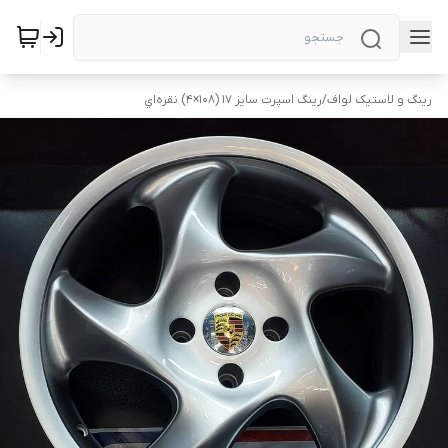
رینگ و لاستیک لواف
/
رینگ اسپرت سایز ۱۷ (۱۰۸×۴) نقره‌اي