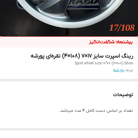
رینگ اسپرت سایز ۱۷×۷ (۱۰۸×۴) نقره‌ای پورشه
Sport wheel size 17"×7 (4×108) Silver
برند:
پورشه
توضیحات
تعداد بر اساس دست کامل ۴ عدد میباشد،