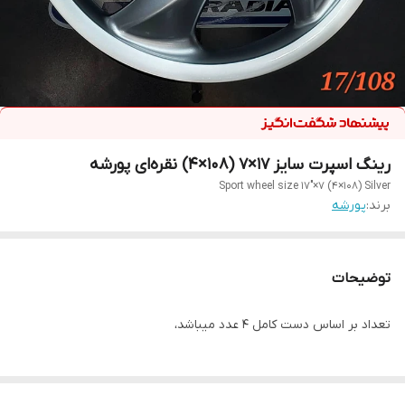
رینگ اسپرت سایز ۱۷×۷ (۱۰۸×۴) نقره‌ای پورشه
Sport wheel size 17"×7 (4×108) Silver
برند:
پورشه
توضیحات
تعداد بر اساس دست کامل ۴ عدد میباشد،