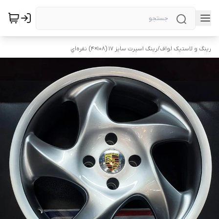
رینگ و لاستیک لواف
/
رینگ اسپرت سایز ۱۷ (۱۰۸×۴) نقره‌اي