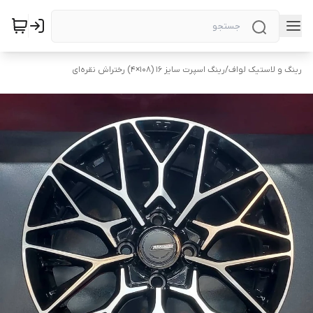
رینگ و لاستیک لواف
/
رینگ اسپرت سایز ۱۶ (۱۰۸×۴) رختراش نقره‌ای