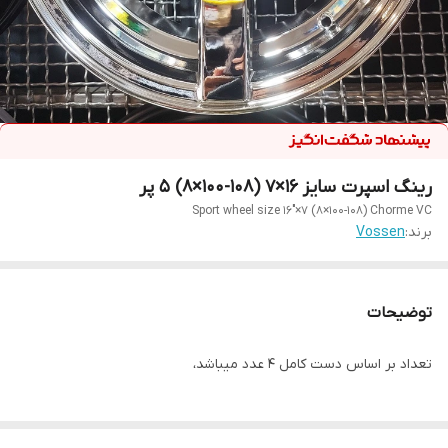
رینگ اسپرت سایز ۱۶×۷ (۱۰۸-۱۰۰×۸) ۵ پر
Sport wheel size 16"×7 (8×100-108) Chorme VC
برند:
Vossen
توضیحات
تعداد بر اساس دست کامل ۴ عدد میباشد،