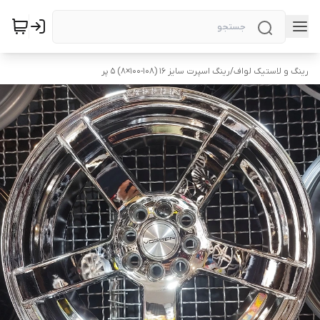
رینگ و لاستیک لواف
/
رینگ اسپرت سایز ۱۶ (۱۰۸-۱۰۰×۸) ۵ پر