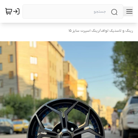
رینگ و لاستیک لواف
/
رینگ اسپرت سایز ۱۵