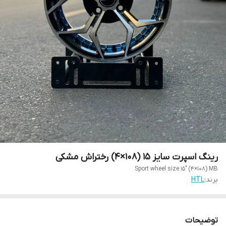
رینگ اسپرت سایز ۱۵ (۱۰۸×۴) رختراش مشکی
Sport wheel size 15" (4×108) MB
برند:
HTL
توضیحات