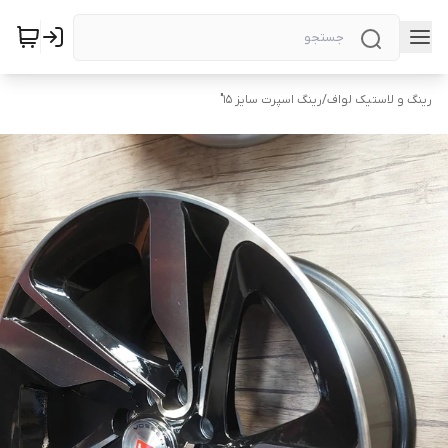
رینگ و لاستیک لواف
/
رینگ اسپرت سایز ۱۵"