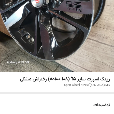
رینگ اسپرت سایز ۱۵" (۱۰۸-۱۰۰×۸) رختراش مشکی
Sport wheel size15"(۸×۱۰۰×۱۰۸) MB
توضیحات