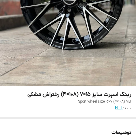
رینگ اسپرت سایز ۱۵×۷ (۱۰۸×۴) رختراش مشکی
Sport wheel size 15×7 (4×108) MB
برند:
HTL
توضیحات