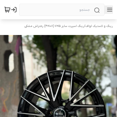
رینگ و لاستیک لواف
/
رینگ اسپرت سایز ۱۵×۷ (۱۰۸×۴) رختراش مشکی