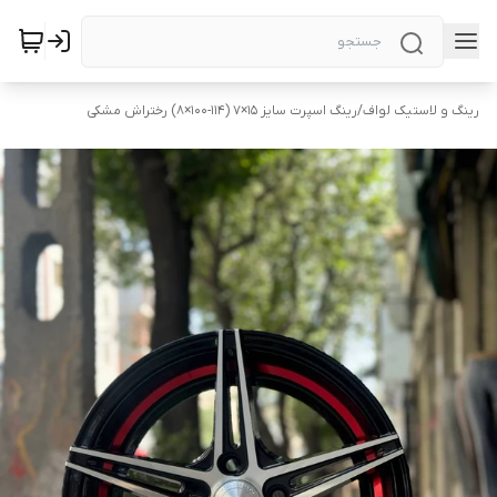
رینگ و لاستیک لواف
/
رینگ اسپرت سایز ۱۵×۷ (۱۱۴-۱۰۰×۸) رختراش مشکی