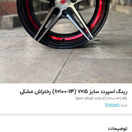
رینگ اسپرت سایز ۱۵×۷ (۱۱۴-۱۰۰×۸) رختراش مشکی
Sport wheel size 15"(8×100-114) MB
برند:
Vossen
توضیحات